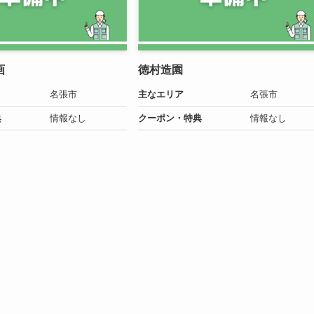
画
徳村造園
名張市
主なエリア
名張市
典
情報なし
クーポン・特典
情報なし