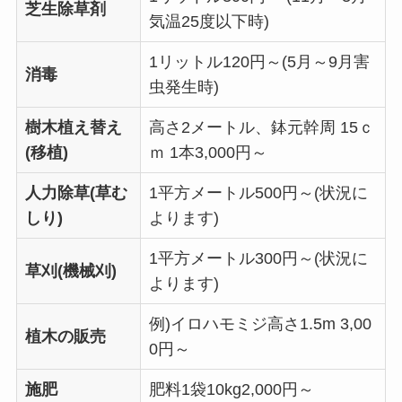
芝生除草剤
気温25度以下時)
1リットル120円～(5月～9月害
消毒
虫発生時)
樹木植え替え
高さ2メートル、鉢元幹周 15ｃ
(移植)
ｍ 1本3,000円～
人力除草(草む
1平方メートル500円～(状況に
しり)
よります)
1平方メートル300円～(状況に
草刈(機械刈)
よります)
例)イロハモミジ高さ1.5m 3,00
植木の販売
0円～
施肥
肥料1袋10kg2,000円～