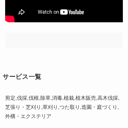
サービス一覧
剪定,伐採,伐根,除草,消毒,植栽,植木販売,高木伐採,
芝張り・芝刈り,草刈り,つた取り,造園・庭づくり,
外構・エクステリア