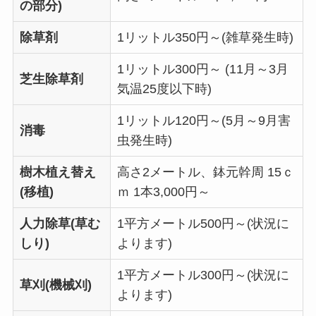
の部分)
除草剤
1リットル350円～(雑草発生時)
1リットル300円～ (11月～3月
芝生除草剤
気温25度以下時)
1リットル120円～(5月～9月害
消毒
虫発生時)
樹木植え替え
高さ2メートル、鉢元幹周 15ｃ
(移植)
ｍ 1本3,000円～
人力除草(草む
1平方メートル500円～(状況に
しり)
よります)
1平方メートル300円～(状況に
草刈(機械刈)
よります)