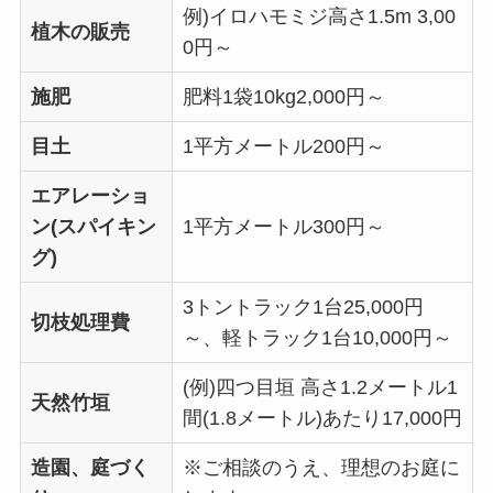
例)イロハモミジ高さ1.5m 3,00
植木の販売
0円～
施肥
肥料1袋10kg2,000円～
目土
1平方メートル200円～
エアレーショ
ン(スパイキン
1平方メートル300円～
グ)
3トントラック1台25,000円
切枝処理費
～、軽トラック1台10,000円～
(例)四つ目垣 高さ1.2メートル1
天然竹垣
間(1.8メートル)あたり17,000円
造園、庭づく
※ご相談のうえ、理想のお庭に