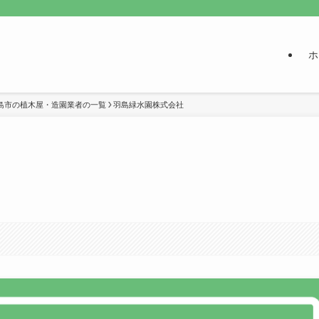
ホ
島市の植木屋・造園業者の一覧
羽島緑水園株式会社