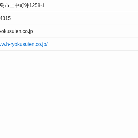
島市上中町沖1258-1
-4315
yokusuien.co.jp
ww.h-ryokusuien.co.jp/