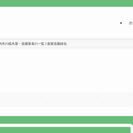
ホ
駒市の植木屋・造園業者の一覧
新家造園緑化