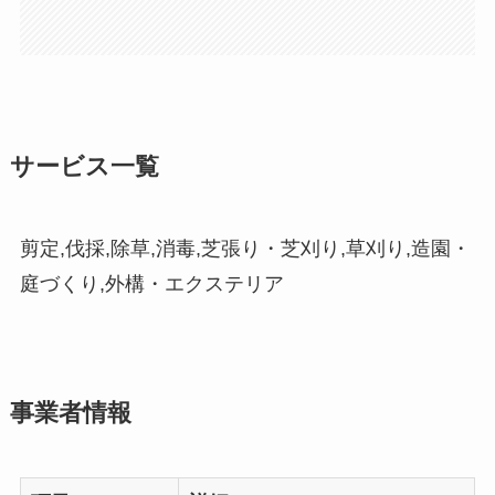
サービス一覧
剪定,伐採,除草,消毒,芝張り・芝刈り,草刈り,造園・
庭づくり,外構・エクステリア
事業者情報