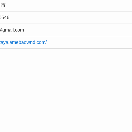
田市
0546
@gmail.com
yotaya.amebaownd.com/