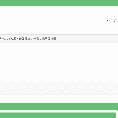
ホ
田市の植木屋・造園業者の一覧
清田屋造園