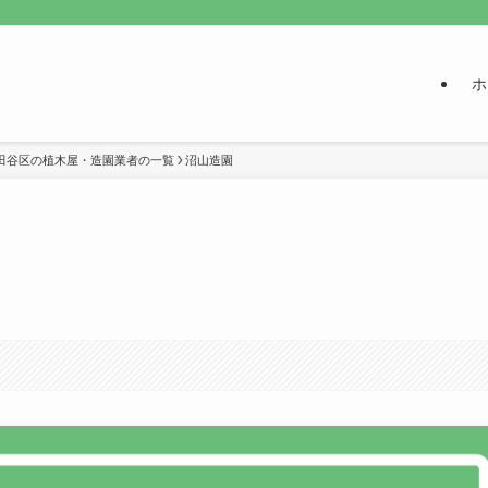
ホ
田谷区の植木屋・造園業者の一覧
沼山造園