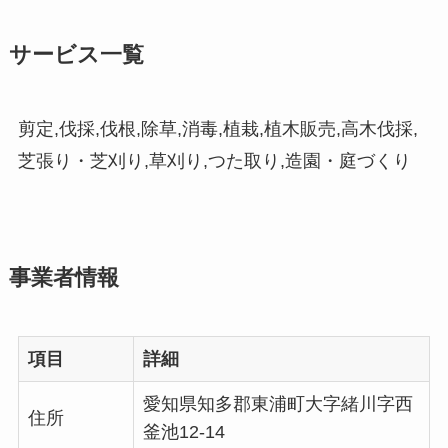
サービス一覧
剪定,伐採,伐根,除草,消毒,植栽,植木販売,高木伐採,
芝張り・芝刈り,草刈り,つた取り,造園・庭づくり
事業者情報
項目
詳細
愛知県知多郡東浦町大字緒川字西
住所
釜池12-14