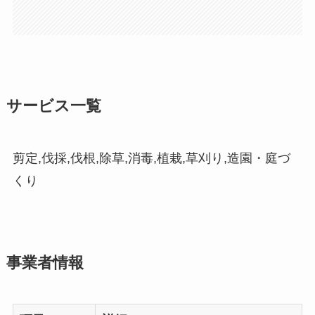
サービス一覧
剪定,伐採,伐根,除草,消毒,植栽,草刈り,造園・庭づ
くり
事業者情報