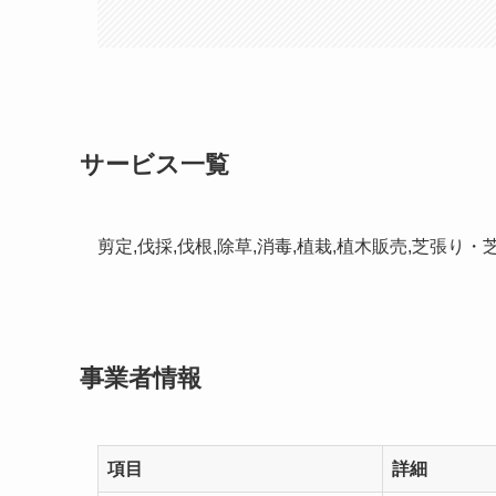
サービス一覧
剪定,伐採,伐根,除草,消毒,植栽,植木販売,芝張り
事業者情報
項目
詳細