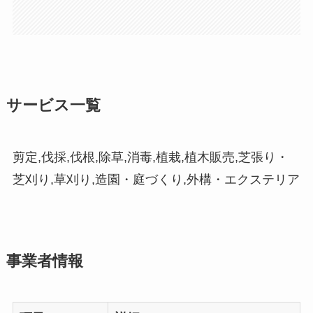
サービス一覧
剪定,伐採,伐根,除草,消毒,植栽,植木販売,芝張り・
芝刈り,草刈り,造園・庭づくり,外構・エクステリア
事業者情報