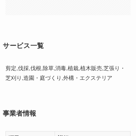
サービス一覧
剪定,伐採,伐根,除草,消毒,植栽,植木販売,芝張り・
芝刈り,造園・庭づくり,外構・エクステリア
事業者情報