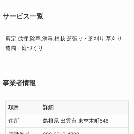
サービス一覧
剪定,伐採,除草,消毒,植栽,芝張り・芝刈り,草刈り,
造園・庭づくり
事業者情報
項目
詳細
住所
島根県 出雲市 東林木町548