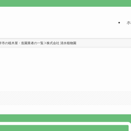
ホ
井市の植木屋・造園業者の一覧
株式会社 清水植物園