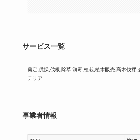
サービス一覧
剪定,伐採,伐根,除草,消毒,植栽,植木販売,高木伐
テリア
事業者情報