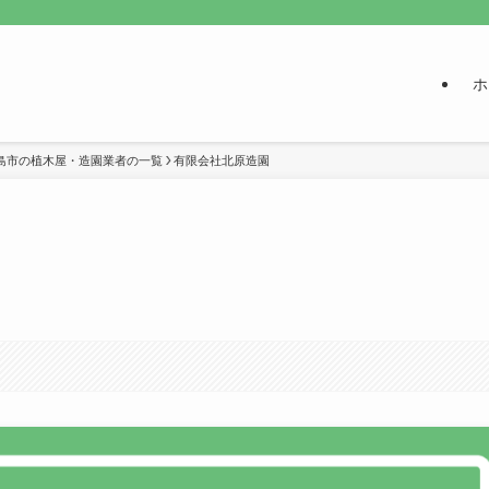
ホ
島市の植木屋・造園業者の一覧
有限会社北原造園