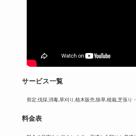
サービス一覧
剪定,伐採,消毒,草刈り,植木販売,除草,植栽,芝張
料金表