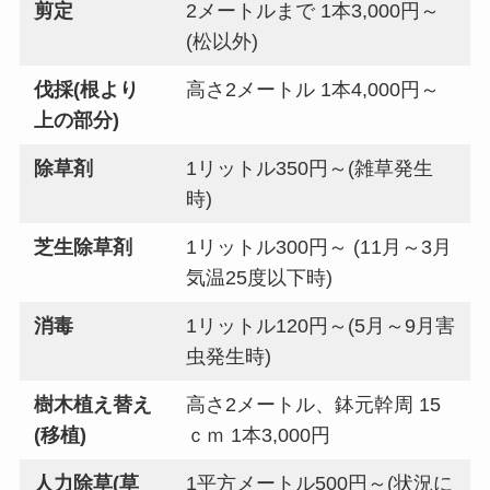
剪定
2メートルまで 1本3,000円～
(松以外)
伐採(根より
高さ2メートル 1本4,000円～
上の部分)
除草剤
1リットル350円～(雑草発生
時)
芝生除草剤
1リットル300円～ (11月～3月
気温25度以下時)
消毒
1リットル120円～(5月～9月害
虫発生時)
樹木植え替え
高さ2メートル、鉢元幹周 15
(移植)
ｃｍ 1本3,000円
人力除草(草
1平方メートル500円～(状況に