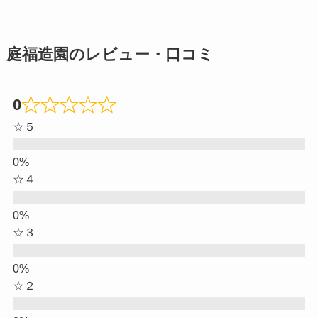
庭福造園のレビュー・口コミ
0
☆５
☆４
☆３
☆２